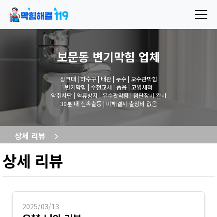
보문동 변기막힘
업체
싱크대 | 하수구 | 배관 | 누수 | 오수관막힘
변기막힘 | 수전교체 | 폽옵 | 고압세척
악취차단 | 역류방지 | 우수관막힘 | 첨단장비 완비
30분 내 신속출동 | 미해결시 출장비 없음
상세 리뷰
상세 리뷰
2025/03/13