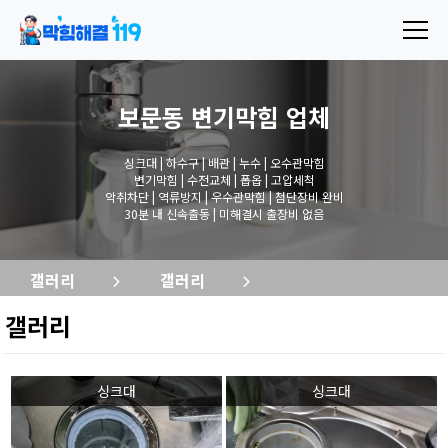
보문동 변기막힘
업체
싱크대 | 하수구 | 배관 | 누수 | 오수관막힘
변기막힘 | 수전교체 | 폽옵 | 고압세척
악취차단 | 역류방지 | 우수관막힘 | 첨단장비 완비
30분 내 신속출동 | 미해결시 출장비 없음
갤러리
갤러리
갤러리
싱크대
싱크대