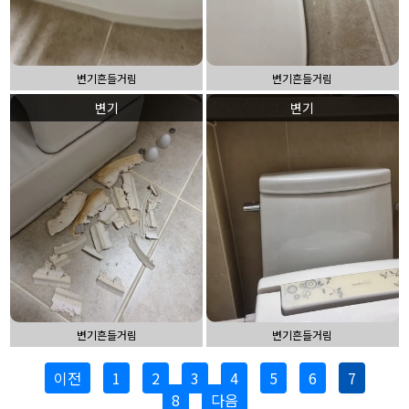
변기흔들거림
변기흔들거림
변기
변기
변기흔들거림
변기흔들거림
이전
1
2
3
4
5
6
7
8
다음