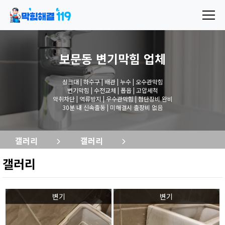
보문동 변기막힘
업체
싱크대 | 하수구 | 배관 | 누수 | 오수관막힘
변기막힘 | 수전교체 | 폽옵 | 고압세척
악취차단 | 역류방지 | 우수관막힘 | 첨단장비 완비
30분 내 신속출동 | 미해결시 출장비 없음
갤러리
갤러리
갤러리
변기
변기