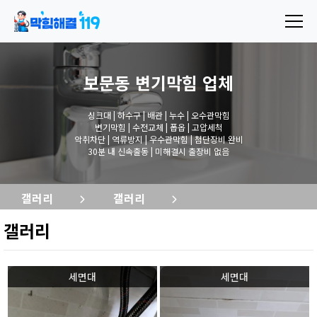
보문동 변기막힘
업체
싱크대 | 하수구 | 배관 | 누수 | 오수관막힘
변기막힘 | 수전교체 | 폽옵 | 고압세척
악취차단 | 역류방지 | 우수관막힘 | 첨단장비 완비
30분 내 신속출동 | 미해결시 출장비 없음
갤러리
갤러리
갤러리
세면대
세면대