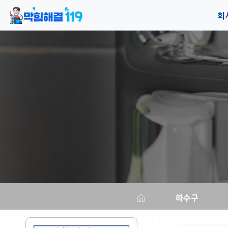
회
공
오
하수구