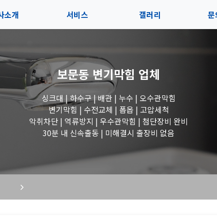
사소개
서비스
갤러리
문
인사말
서비스
전체보기
상
보문동 변기막힘
업체
지사항
블로그
수도꼭지 작업
고
싱크대 | 하수구 | 배관 | 누수 | 오수관막힘
시는길
세면대 작업
변기막힘 | 수전교체 | 폽옵 | 고압세척
악취차단 | 역류방지 | 우수관막힘 | 첨단장비 완비
변기 작업
30분 내 신속출동 | 미해결시 출장비 없음
욕조 작업
싱크대 작업