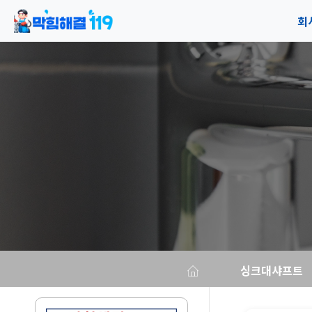
회
공
오
싱크대샤프트