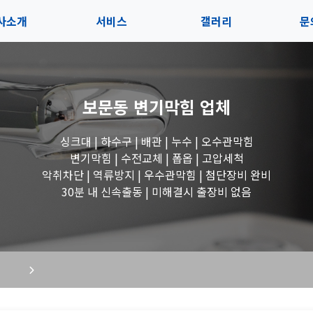
사소개
서비스
갤러리
문
인사말
서비스
전체보기
상
보문동 변기막힘
업체
지사항
블로그
수도꼭지 작업
고
싱크대 | 하수구 | 배관 | 누수 | 오수관막힘
시는길
세면대 작업
변기막힘 | 수전교체 | 폽옵 | 고압세척
악취차단 | 역류방지 | 우수관막힘 | 첨단장비 완비
변기 작업
30분 내 신속출동 | 미해결시 출장비 없음
욕조 작업
싱크대 작업